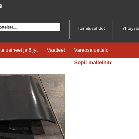
Toimitusehdot
Yhteysti
teluaineet ja öljyt
Vaatteet
Varaosaluettelo
Sopii malleihin:
▶