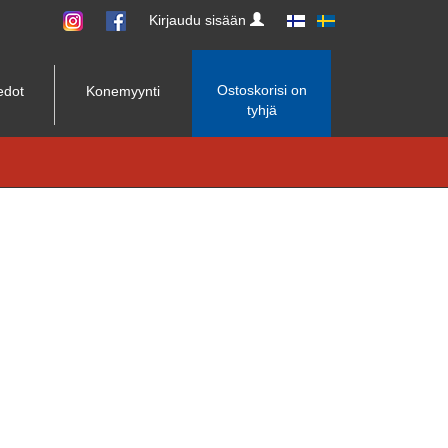
Kirjaudu sisään
Ostoskorisi on
edot
Konemyynti
tyhjä