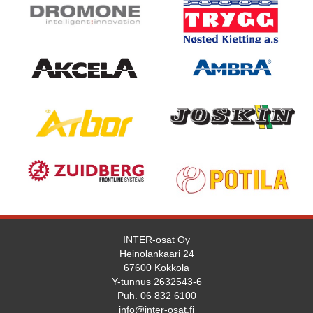
INTER-osat Oy
Heinolankaari 24
67600 Kokkola
Y-tunnus 2632543-6
Puh. 06 832 6100
info@inter-osat.fi