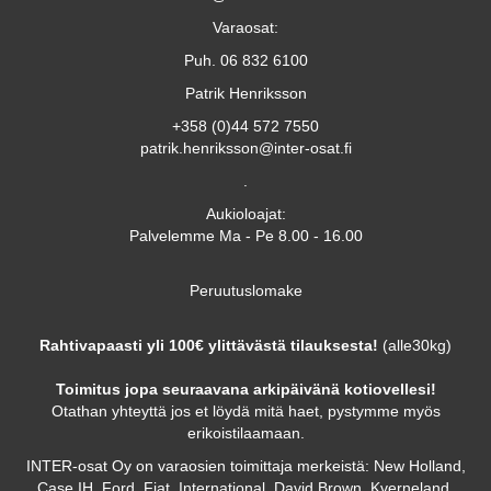
Varaosat:
Puh. 06 832 6100
Patrik Henriksson
+358 (0)44 572 7550
patrik.henriksson@inter-osat.fi
.
Aukioloajat:
Palvelemme Ma - Pe 8.00 - 16.00
Peruutuslomake
Rahtivapaasti yli 100€ ylittävästä tilauksesta!
(alle30kg)
Toimitus jopa seuraavana arkipäivänä kotiovellesi!
Otathan yhteyttä jos et löydä mitä haet, pystymme myös
erikoistilaamaan.
INTER-osat Oy on varaosien toimittaja merkeistä: New Holland,
Case IH, Ford, Fiat, International, David Brown, Kverneland,