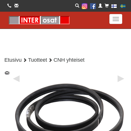
Toggle
navigati
Etusivu
Tuotteet
CNH yhteiset
◀
▶