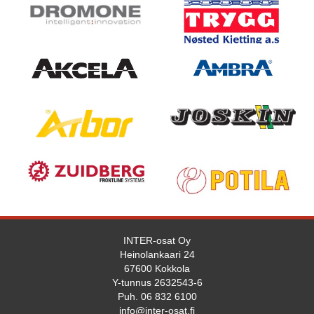
INTER-osat Oy
Heinolankaari 24
67600 Kokkola
Y-tunnus 2632543-6
Puh. 06 832 6100
info@inter-osat.fi