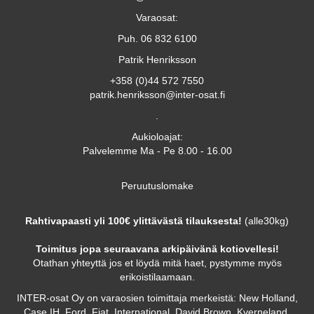
Varaosat:
Puh. 06 832 6100
Patrik Henriksson
+358 (0)44 572 7550
patrik.henriksson@inter-osat.fi
.
Aukioloajat:
Palvelemme Ma - Pe 8.00 - 16.00
Peruutuslomake
Rahtivapaasti yli 100€ ylittävästä tilauksesta!
(alle30kg)
Toimitus jopa seuraavana arkipäivänä kotiovellesi!
Otathan yhteyttä jos et löydä mitä haet, pystymme myös
erikoistilaamaan.
INTER-osat Oy on varaosien toimittaja merkeistä: New Holland,
Case IH, Ford, Fiat, International, David Brown, Kverneland,