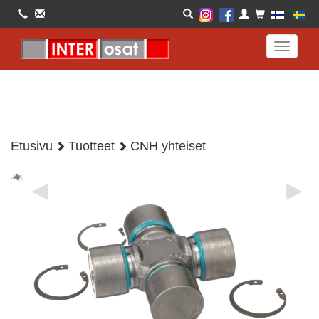
Toggle
navigati
Etusivu
Tuotteet
CNH yhteiset
◀
▶