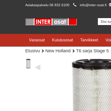
Asiakaspalvelu 06 832 6100
info@inter-osat.fi
Varaosat
Kulutusosat
Tarvikkeet
Voi
Etusivu
New Holland
T6 sarja Stage 5
◀