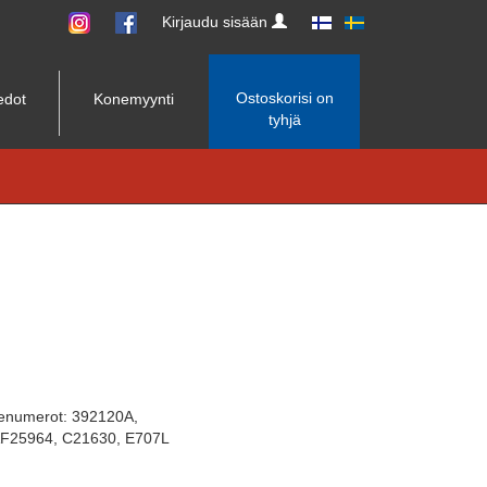
Kirjaudu sisään
Ostoskorisi on
edot
Konemyynti
tyhjä
tenumerot: 392120A,
AF25964, C21630, E707L