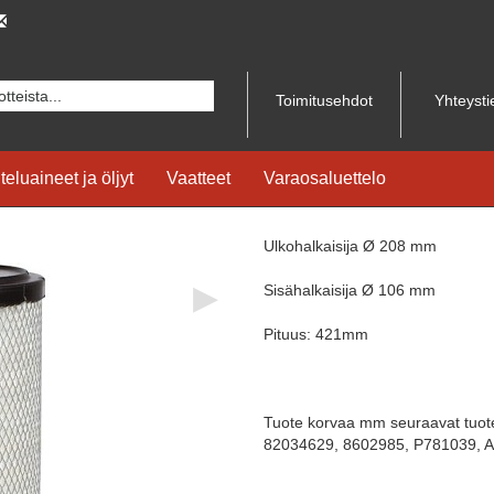
Toimitusehdot
Yhteysti
teluaineet ja öljyt
Vaatteet
Varaosaluettelo
Ulkohalkaisija Ø 208 mm
▶
Sisähalkaisija Ø 106 mm
Pituus: 421mm
Tuote korvaa mm seuraavat tuo
82034629, 8602985, P781039, 