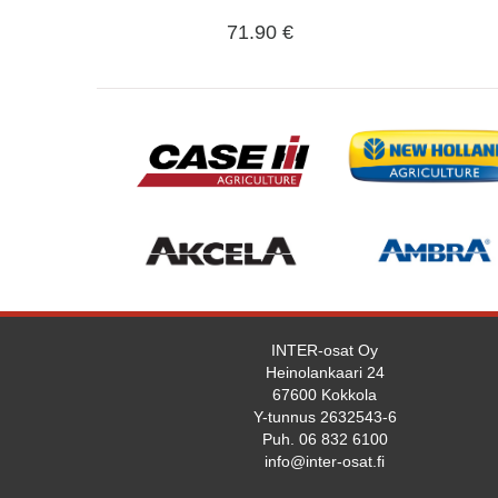
71.90 €
INTER-osat Oy
Heinolankaari 24
67600 Kokkola
Y-tunnus 2632543-6
Puh. 06 832 6100
info@inter-osat.fi