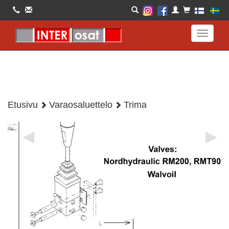
Toggle
navigati
Etusivu
Varaosaluettelo
Trima
◀
▶