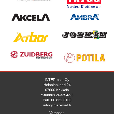
INTER-osat Oy
Heinolankaari 24
67600 Kokkola
Y-tunnus 2632543-6
Puh. 06 832 6100
info@inter-osat.fi
Varaosat: