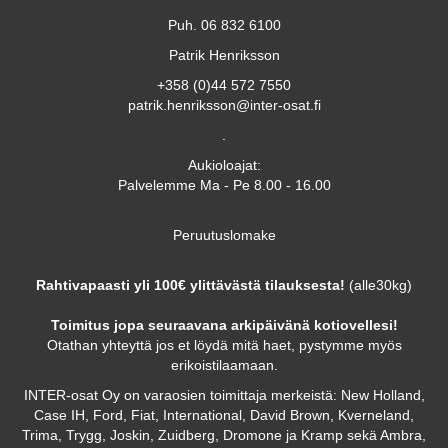
Puh. 06 832 6100
Patrik Henriksson
+358 (0)44 572 7550
patrik.henriksson@inter-osat.fi
.
Aukioloajat:
Palvelemme Ma - Pe 8.00 - 16.00
Peruutuslomake
Rahtivapaasti yli 100€ ylittävästä tilauksesta!
(alle30kg)
Toimitus jopa seuraavana arkipäivänä kotiovellesi!
Otathan yhteyttä jos et löydä mitä haet, pystymme myös
erikoistilaamaan.
INTER-osat Oy on varaosien toimittaja merkeistä: New Holland,
Case IH, Ford, Fiat, International, David Brown, Kverneland,
Trima, Trygg, Joskin, Zuidberg, Dromone ja Kramp sekä Ambra,