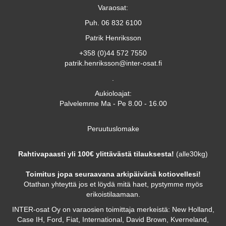
Varaosat:
Puh. 06 832 6100
Patrik Henriksson
+358 (0)44 572 7550
patrik.henriksson@inter-osat.fi
.
Aukioloajat:
Palvelemme Ma - Pe 8.00 - 16.00
Peruutuslomake
Rahtivapaasti yli 100€ ylittävästä tilauksesta!
(alle30kg)
Toimitus jopa seuraavana arkipäivänä kotiovellesi!
Otathan yhteyttä jos et löydä mitä haet, pystymme myös
erikoistilaamaan.
INTER-osat Oy on varaosien toimittaja merkeistä: New Holland,
Case IH, Ford, Fiat, International, David Brown, Kverneland,