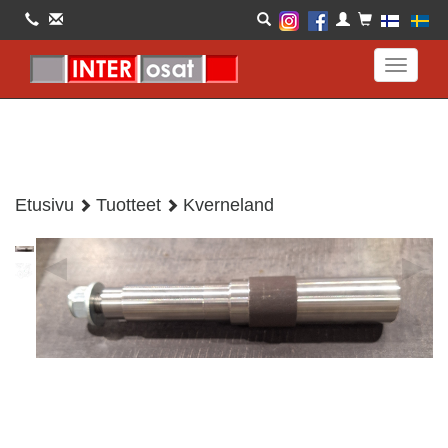
Toggle
navigati
Etusivu
Tuotteet
Kverneland
◀
▶