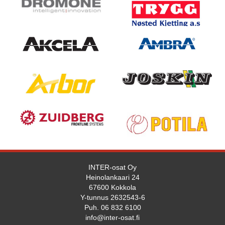
INTER-osat Oy
Heinolankaari 24
67600 Kokkola
Y-tunnus 2632543-6
Puh. 06 832 6100
info@inter-osat.fi