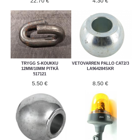
22.70 €
4.30 €
TRYGG S-KOUKKU
VETOVARREN PALLO CAT2/3
12MM/10MM PITKÄ
LA964284SKR
517121
5.50 €
8.50 €