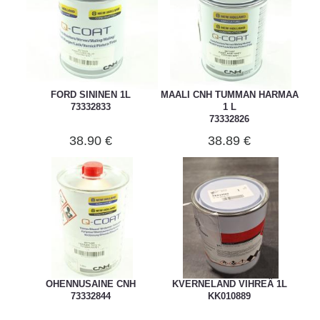
FORD SININEN 1L
MAALI CNH TUMMAN HARMAA
73332833
1 L
73332826
38.90 €
38.89 €
OHENNUSAINE CNH
KVERNELAND VIHREÄ 1L
73332844
KK010889