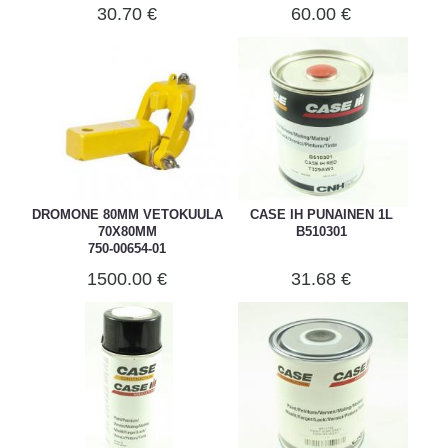
30.70 €
60.00 €
DROMONE 80MM VETOKUULA
CASE IH PUNAINEN 1L
70X80MM
B510301
750-00654-01
1500.00 €
31.68 €