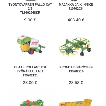
TYÖNTÖVARREN PALLO CAT
MAJAKKA JA KIINNIKE
2/3
710762034
TL960254SKR
9.00 €
403.40 €
CLAAS ROLLANT 250
KRONE HEINÄPÖYHIN
PYÖRÄPAALAAJA
199202216
199202121
28.00 €
28.58 €