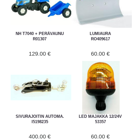
NH T7040 + PERÄVAUNU
LUMIAURA
R01307
RO409617
129.00 €
60.00 €
SIVURAJOITIN AUTOMA.
LED MAJAKKA 12/24V
I5198235
53357
400.00 €
60.00 €