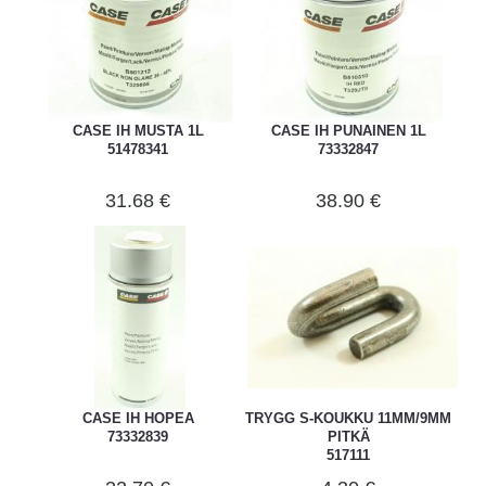
CASE IH MUSTA 1L
CASE IH PUNAINEN 1L
51478341
73332847
31.68 €
38.90 €
CASE IH HOPEA
TRYGG S-KOUKKU 11MM/9MM
73332839
PITKÄ
517111