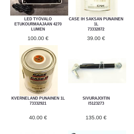
LED TYÖVALO
CASE IH SAKSAN PUNAINEN
ETUKOURMAAJAAN 4270
1L
LUMEN
73332872
S.115115
100.00 €
39.00 €
KVERNELAND PUNAINEN 1L
SIVURAJOITIN
73332921
I5123273
40.00 €
135.00 €