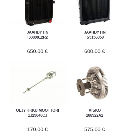
JÄÄHDYTIN
JÄÄHDYTIN
I3399812R2
IS5156059
650.00 €
600.00 €
ÖLJYTIKKU MOOTTORI
VISKO
1329040C3
188922A1
170.00 €
575.00 €