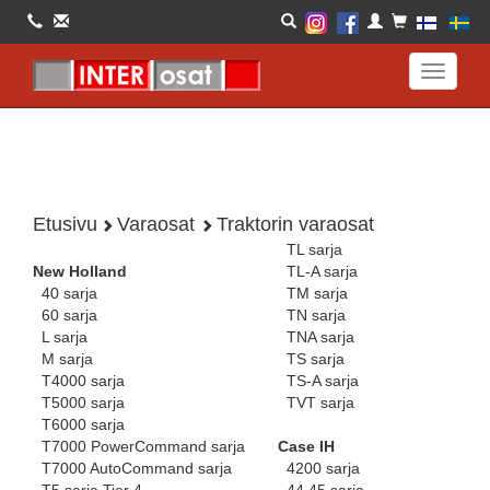
Toggle
navigati
Etusivu
Varaosat
Traktorin varaosat
TL sarja
New Holland
TL-A sarja
40 sarja
TM sarja
60 sarja
TN sarja
L sarja
TNA sarja
M sarja
TS sarja
T4000 sarja
TS-A sarja
T5000 sarja
TVT sarja
T6000 sarja
T7000 PowerCommand sarja
Case IH
T7000 AutoCommand sarja
4200 sarja