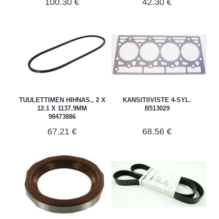
100.30 €
42.30 €
TUULETTIMEN HIHNAS., 2 X
KANSITIIVISTE 4-SYL.
12.1 X 1137.9MM
B513029
98473886
67.21 €
68.56 €