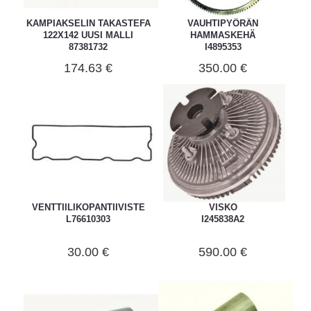
KAMPIAKSELIN TAKASTEFA
VAUHTIPYÖRÄN
122X142 UUSI MALLI
HAMMASKEHÄ
87381732
I4895353
174.63 €
350.00 €
VENTTIILIKOPANTIIVISTE
VISKO
L76610303
I245838A2
30.00 €
590.00 €