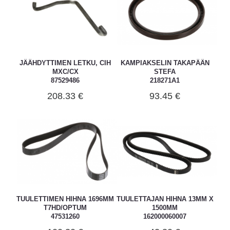
JÄÄHDYTTIMEN LETKU, CIH
KAMPIAKSELIN TAKAPÄÄN
MXC/CX
STEFA
87529486
218271A1
208.33 €
93.45 €
TUULETTIMEN HIHNA 1696MM
TUULETTAJAN HIHNA 13MM X
T7HD/OPTUM
1500MM
47531260
162000060007