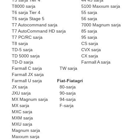
T5 sarja Tier 4
44 45 sarja
T8000 sarja
5100 Maxxum sarja
T6 sarja Tier 4
55 sarja
T6 sarja Stage 5
56 sarja
T7 Autocommand sarja
7000 Magnum sarja
T7 AutoCommand HD sarja
85 sarja
T7 PC/RC sarja
95 sarja
T8 sarja
CS sarja
TD-5 sarja
CVX sarja
TD 5000 sarja
CX sarja
TD-D sarja
Farmall A sarja
Farmall C sarja
TW sarja
Farmall JX sarja
Farmall U sarja
Fiat-Fiatagri
JX sarja
80-sarja
JXU sarja
90-sarja
MX Magnum sarja
94-sarja
MX sarja
F-sarja
MXC sarja
MXM sarja
MXU sarja
Magnum sarja
Maxxum sarja