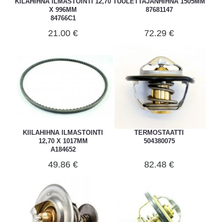
KILAHIHNA ILMASTOINTI 12,70
TUULETTAJANHIHNA 1505MM
X 996MM
87681147
84766C1
21.00 €
72.29 €
KIILAHIHNA ILMASTOINTI
TERMOSTAATTI
12,70 X 1017MM
504380075
A184652
49.86 €
82.48 €