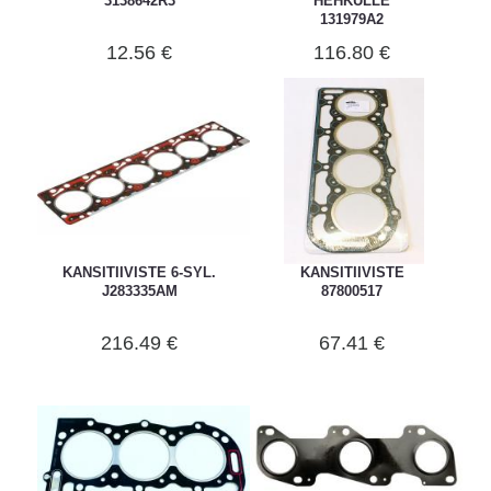
3138642R3
HEHKULLE
131979A2
12.56 €
116.80 €
KANSITIIVISTE 6-SYL.
KANSITIIVISTE
J283335AM
87800517
216.49 €
67.41 €