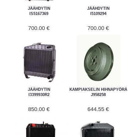
JÄÄHDYTIN
JÄÄHDYTIN
IS5167369
I5109294
700.00 €
700.00 €
JÄÄHDYTIN
KAMPIAKSELIN HIHNAPYÖRÄ
I3399930R2
J958258
850.00 €
644.55 €