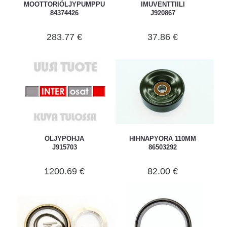
MOOTTORIÖLJYPUMPPU
IMUVENTTIILI
84374426
J920867
283.77 €
37.86 €
ÖLJYPOHJA
HIHNAPYÖRÄ 110MM
J915703
86503292
1200.69 €
82.00 €