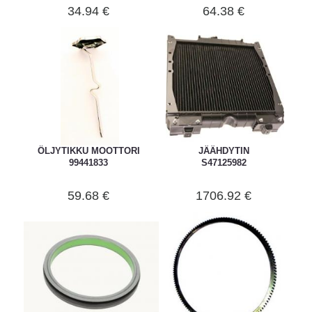
34.94 €
64.38 €
ÖLJYTIKKU MOOTTORI
JÄÄHDYTIN
99441833
S47125982
59.68 €
1706.92 €